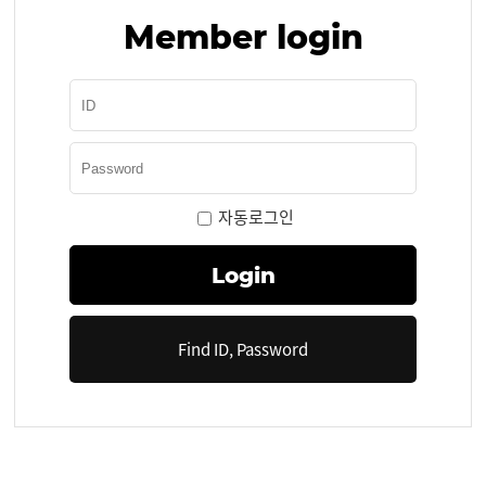
Member login
자동로그인
Find ID, Password