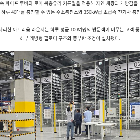
 금속 파이프 루버와 로이 복층유리 커튼월을 적용해 자연 채광과 개방감을
하루 40대를 충전할 수 있는 수소충전소와 350kW급 초급속 전기차 충
 자리한 아트리움 라운지는 하루 평균 100여명의 방문객이 머무는 고객 중
하부 개방형 필로티 구조와 풍부한 조경이 설치됐다.