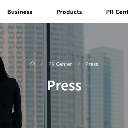
Business
Products
PR Cen
PR Center
Press
Press