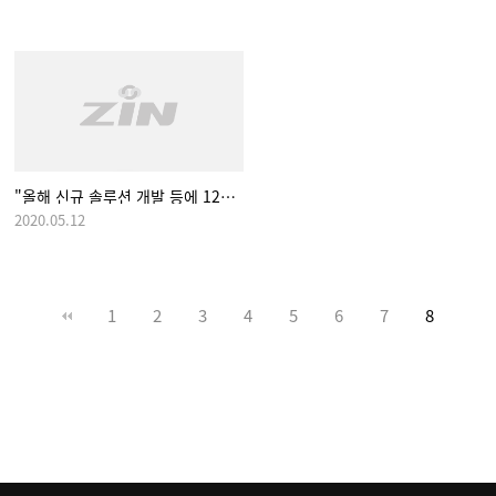
"올해 신규 솔루션 개발 등에 12억원 투자할 계획…연초 중국에 지점 설립"
2020.05.12
1
2
3
4
5
6
7
8