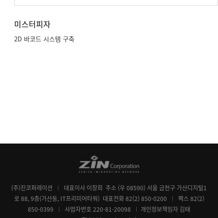
하이트 진로
통합 설비 자재 창고 WMS 고도화
(주)진코퍼레이션
대표이사 이창희
주소 (우 08590) 서울 금천구 가산디지털1
로 88, 9층(가산동, IT프리미어타워)
대표전화 82(2) 850-0200
팩스 82(2)
850-0399
사업자번호 220-81-20098
개인정보책임자 김태