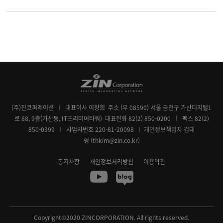
(주)진코퍼레이션
대표이사 이창희
주소 (우 08590) 서울 금천구 가산디지털1
로 88, 9층(가산동, IT프리미어타워)
대표전화 82(2) 850-0200
팩스 82(2)
850-0399
사업자번호 220-81-20098
개인정보책임자 김태
형 (thkim@zin.co.kr)
공지사항
개인정보처리방침
이용약관
Copyright©2020 ZINCORPORATION. All rights reserved.