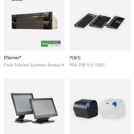
ftServer®
키보드
Fault Tolerant Systems: Stratus ftServer For 99.999% Uptime
POS 주변기기/ 키보드