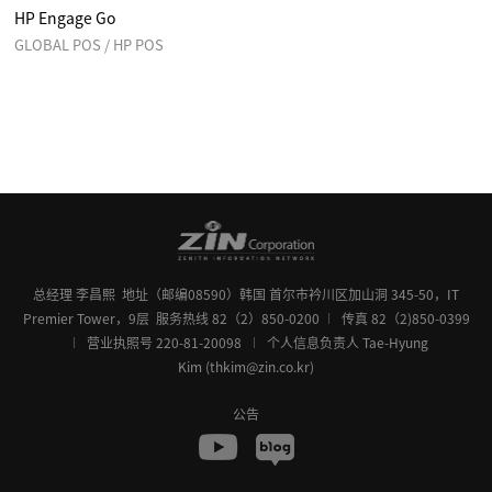
HP Engage Go
GLOBAL POS / HP POS
总经理 李昌熙
地址（邮编08590）韩国 首尔市衿川区加山洞 345-50，IT
Premier Tower，9层
服务热线 82（2）850-0200
传真 82（2)850-0399
营业执照号 220-81-20098
个人信息负责人 Tae-Hyung
Kim (thkim@zin.co.kr)
公告